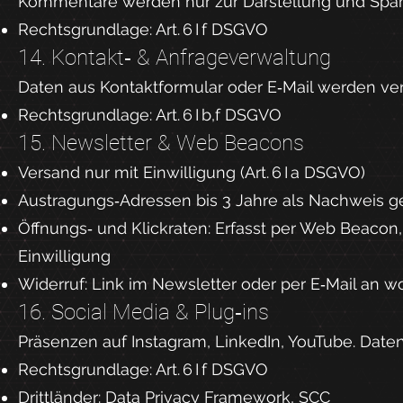
Kommentare werden nur zur Darstellung und Spam
Rechtsgrundlage: Art. 6 I f DSGVO
14. Kontakt‑ & Anfrageverwaltung
Daten aus Kontaktformular oder E‑Mail werden vera
Rechtsgrundlage: Art. 6 I b,f DSGVO
15. Newsletter & Web Beacons
Versand nur mit Einwilligung (Art. 6 I a DSGVO)
Austragungs‑Adressen bis 3 Jahre als Nachweis g
Öffnungs‑ und Klickraten: Erfasst per Web Beacon
Einwilligung
Widerruf: Link im Newsletter oder per E‑Mail an
wo
16. Social Media & Plug‑ins
Präsenzen auf Instagram, LinkedIn, YouTube. Date
Rechtsgrundlage: Art. 6 I f DSGVO
Drittländer: Data Privacy Framework, SCC